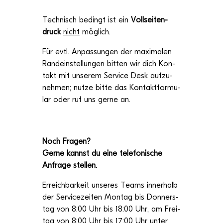
Tech­nisch bedingt ist ein
Voll­sei­ten­
druck
nicht
möglich.
Für evtl. Anpas­sun­gen der maxi­ma­len
Rand­ein­stel­lun­gen bit­ten wir dich Kon­
takt mit unse­rem Ser­vice Desk auf­zu­
neh­men;
nutze bitte das Kon­takt­for­mu­
lar oder ruf uns gerne an.
Noch Fra­gen?
Gerne kannst du eine tele­fo­ni­sche
Anfrage stellen.
Erreich­bar­keit unse­res Teams inner­halb
der Ser­vice­zei­ten Mon­tag bis Don­ners­
tag von 8:00 Uhr bis 18:00 Uhr, am Frei­
tag von 8:00 Uhr bis 17:00 Uhr unter