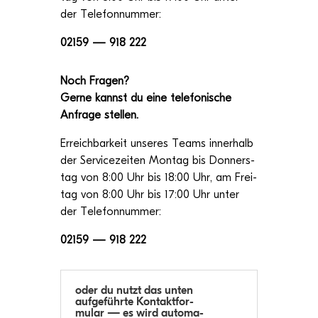
der Telefonnummer:
02159 — 918 222
Noch Fra­gen?
Gerne kannst du eine tele­fo­ni­sche
Anfrage stellen.
Erreich­bar­keit unse­res Teams inner­halb
der Ser­vice­zei­ten Mon­tag bis Don­ners­
tag von 8:00 Uhr bis 18:00 Uhr, am Frei­
tag von 8:00 Uhr bis 17:00 Uhr unter
der Telefonnummer:
02159 — 918 222
oder du nutzt das unten
auf­ge­führte Kon­takt­for­
mu­lar — es wird auto­ma­