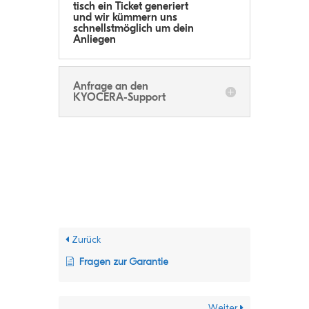
tisch ein Ticket gene­riert
und wir küm­mern uns
schnellst­mög­lich um dein
Anliegen
Anfrage an den
KYOCERA-Support
Zurück
Fra­gen zur Garantie
Weiter