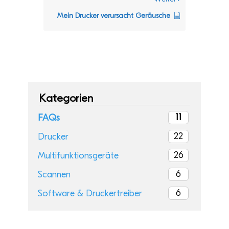
Mein Dru­cker ver­ur­sacht Geräusche
Kategorien
11
FAQs
22
Drucker
26
Multifunktionsgeräte
6
Scannen
6
Software & Druckertreiber
Aktu­elle Artikel