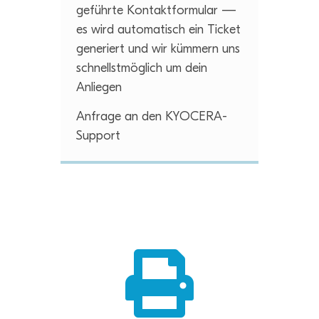
ge­führte Kon­takt­for­mu­lar —
es wird auto­ma­tisch ein Ticket
gene­riert und wir küm­mern uns
schnellst­mög­lich um dein
Anliegen
Anfrage an den KYOCERA-
Support
