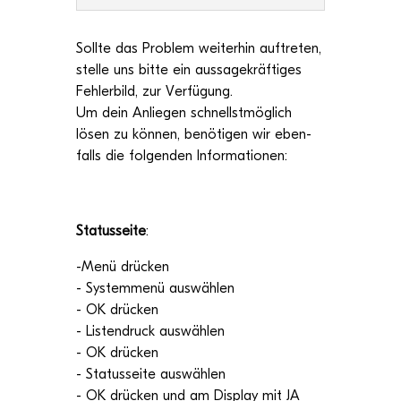
Sollte das Pro­blem wei­ter­hin auf­tre­ten,
stelle uns bitte ein aus­sa­ge­kräf­ti­ges
Feh­ler­bild, zur Ver­fü­gung.
Um dein Anlie­gen schnellst­mög­lich
lösen zu kön­nen, benö­ti­gen wir eben­
falls die fol­gen­den Informationen:
Sta­tus­seite
:
-Menü drü­cken
- Sys­tem­menü aus­wäh­len
- OK drü­cken
- Lis­ten­druck aus­wäh­len
- OK drü­cken
- Sta­tus­seite aus­wäh­len
- OK drü­cken und am Dis­play mit JA