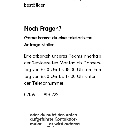
bestätigen
Noch Fra­gen?
Gerne kannst du eine tele­fo­ni­sche
Anfrage stellen.
Erreich­bar­keit unse­res Teams inner­halb
der Ser­vice­zei­ten Mon­tag bis Don­ners­
tag von 8:00 Uhr bis 18:00 Uhr, am Frei­
tag von 8:00 Uhr bis 17:00 Uhr unter
der Telefonnummer :
02159 — 918 222
oder du nutzt das unten
auf­ge­führte Kon­takt­for­
mu­lar — es wird auto­ma­