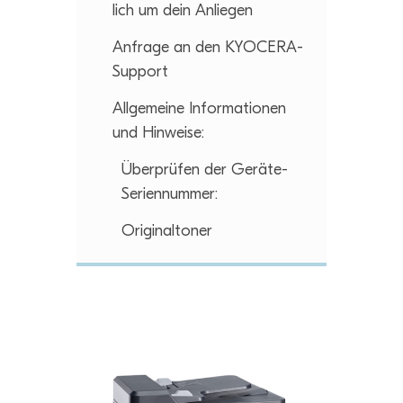
lich um dein Anliegen
Anfrage an den KYOCERA-
Support
All­ge­meine Infor­ma­tio­nen
und Hinweise:
Über­prü­fen der Geräte-
Seriennummer:
Ori­gi­nal­to­ner