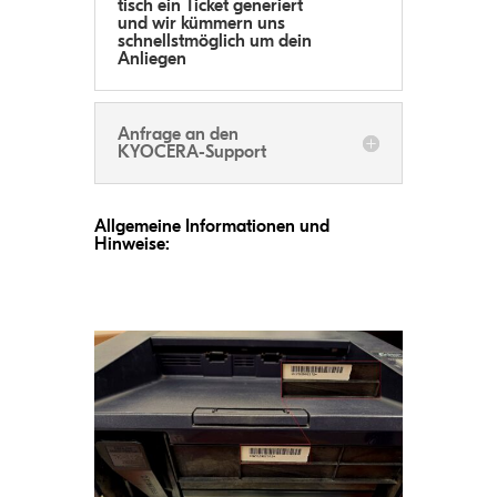
tisch ein Ticket gene­riert
und wir küm­mern uns
schnellst­mög­lich um dein
Anliegen
Anfrage an den
KYOCERA-Support
All­ge­meine Infor­ma­tio­nen und
Hinweise: