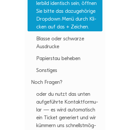
ler­bild iden­tisch sein, öff­nen
Sie bitte das dazu­ge­hö­rige
Drop­down Menü durch Kli­
cken auf das + Zeichen.
Blasse oder schwarze
Ausdrucke
Papier­stau beheben
Sons­ti­ges
Noch Fra­gen?
oder du nutzt das unten
auf­ge­führte Kon­takt­for­mu­
lar — es wird auto­ma­tisch
ein Ticket gene­riert und wir
küm­mern uns schnellst­mög­