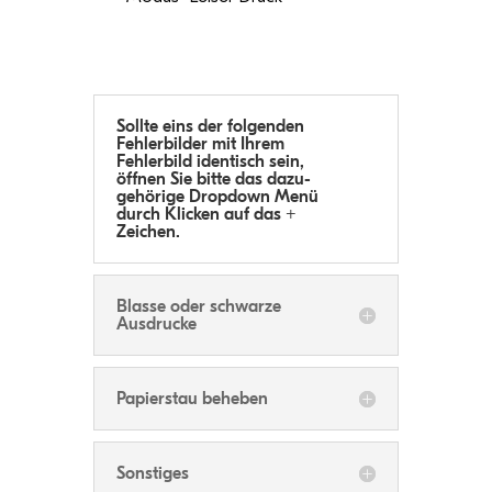
Sollte eins der fol­gen­den
Feh­ler­bil­der mit Ihrem
Feh­ler­bild iden­tisch sein,
öff­nen Sie bitte das dazu­
ge­hö­rige Drop­down Menü
durch Kli­cken auf das +
Zeichen.
Blasse oder schwarze
Ausdrucke
Papier­stau beheben
Sons­ti­ges