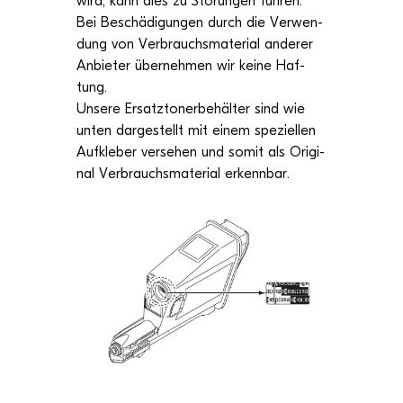
wird, kann dies zu Stö­run­gen füh­ren.
Bei Beschä­di­gun­gen durch die Ver­wen­
dung von Ver­brauchs­ma­te­rial ande­rer
Anbie­ter über­neh­men wir keine Haf­
tung.
Unsere Ersatz­to­ner­be­häl­ter sind wie
unten dar­ge­stellt mit einem spe­zi­el­len
Auf­kle­ber ver­se­hen und somit als Ori­gi­
nal Ver­brauchs­ma­te­rial erkennbar.