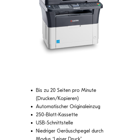
Bis zu 20 Sei­ten pro Minute
(Drucken/Kopieren)
Auto­ma­ti­scher Originaleinzug
250-Blatt-Kas­sette
USB-Schnitt­stelle
Nied­ri­ger Geräusch­pe­gel durch
Modus “Lei­ser Druck”