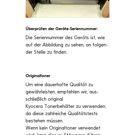
Über­prü­fen der Geräte-Seriennummer:
Die Seri­en­num­mer des Geräts ist, wie
auf der Abbil­dung zu sehen, an fol­gen­
der Stelle zu finden.
Ori­gi­nal­to­ner
Um eine dau­er­hafte Qua­li­tät zu
gewähr­leis­ten, emp­feh­len wir, aus­
schließ­lich ori­gi­nal
Kyocera Toner­be­häl­ter zu ver­wen­den,
da diese zahl­rei­che Qua­li­täts­tests
bestehen müs­sen.
Wenn kein Ori­gi­nal­to­ner ver­wen­det