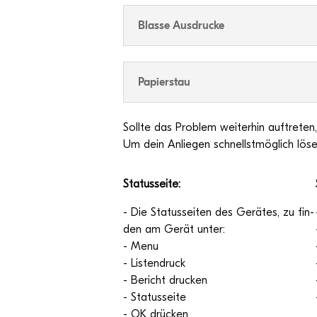
Blasse Aus­dru­cke
Papier­stau
Sollte das Pro­blem wei­ter­hin auf­tre­ten, 
Um dein Anlie­gen schnellst­mög­lich löse
Sta­tus­seite:
- Die Sta­tus­sei­ten des Gerä­tes, zu fin­
den am Gerät unter:
- Menu
- Lis­ten­druck
- Bericht dru­cken
- Sta­tus­seite
- OK drü­cken