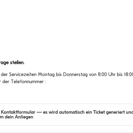
rage stellen.
b der Ser­vice­zei­ten Mon­tag bis Don­ners­tag von 8:00 Uhr bis 18:
ter der Telefonnummer :
Kon­takt­for­mu­lar — es wird auto­ma­tisch ein Ticket gene­riert un
 um dein Anliegen