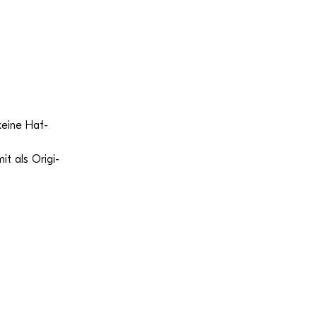
 keine Haf­
it als Ori­gi­