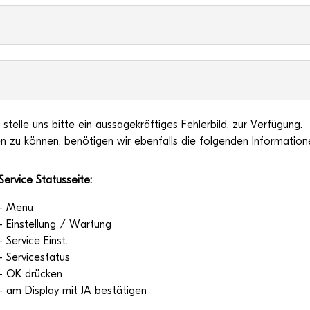
stelle uns bitte ein aus­sa­ge­kräf­ti­ges Feh­ler­bild, zur Ver­fü­gung.
n zu kön­nen, benö­ti­gen wir eben­falls die fol­gen­den Information
Ser­vice Statusseite:
- Menu
- Ein­stel­lung / War­tung
- Ser­vice Einst.
- Ser­vice­sta­tus
- OK drü­cken
- am Dis­play mit JA bestätigen