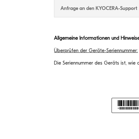
Anfrage an den KYOCERA-Support
All­ge­meine Infor­ma­tio­nen und Hinweise
Über­prü­fen der Geräte-Seriennummer:
Die Seri­en­num­mer des Geräts ist, wie a