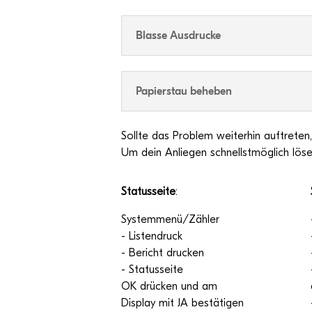
Blasse Aus­dru­cke
Papier­stau beheben
Sollte das Pro­blem wei­ter­hin auf­tre­ten, 
Um dein Anlie­gen schnellst­mög­lich löse
Sta­tus­seite
:
Systemmenü/Zähler
- Lis­ten­druck
- Bericht dru­cken
- Sta­tus­seite
OK drü­cken und am
Dis­play mit JA bestätigen