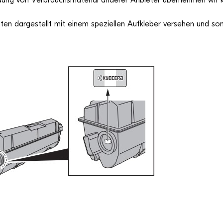
dung von Ver­brauchs­ma­te­rial ande­rer Anbie­ter über­neh­men wir
ten dar­ge­stellt mit einem spe­zi­el­len Auf­kle­ber ver­se­hen und som