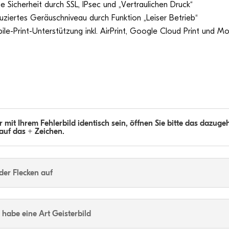
 Sicher­heit durch SSL, IPsec und „Ver­trau­li­chen Druck“
­zier­tes Geräu­sch­ni­veau durch Funk­tion „Lei­ser Betrieb“
le-Print-Unter­stüt­zung inkl. Air­Print, Google Cloud Print und Mo
er mit Ihrem Feh­ler­bild iden­tisch sein, öff­nen Sie bitte das dazu­ge­
 auf das + Zeichen.
der Fle­cken auf
h habe eine Art Geisterbild