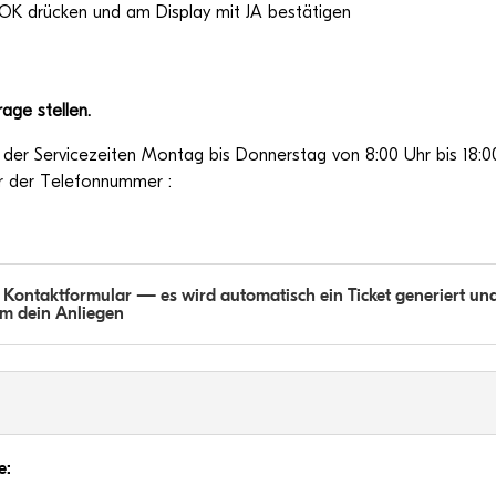
OK drü­cken und am Dis­play mit JA bestätigen
rage stellen.
b der Ser­vice­zei­ten Mon­tag bis Don­ners­tag von 8:00 Uhr bis 18:
ter der Telefonnummer :
Kon­takt­for­mu­lar — es wird auto­ma­tisch ein Ticket gene­riert un
 um dein Anliegen
e: