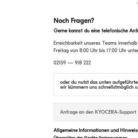
Noch Fra­gen?
Gerne kannst du eine tele­fo­ni­sche Anf
Erreich­bar­keit unse­res Teams inner­hal
Frei­tag von 8:00 Uhr bis 17:00 Uhr un
02159 — 918 222
oder du nutzt das unten auf­ge­führte 
wir küm­mern uns schnellst­mög­lich
Anfrage an den KYOCERA-Support
All­ge­meine Infor­ma­tio­nen und Hinweis
Über­prü­fen der Geräte-Seriennummer: