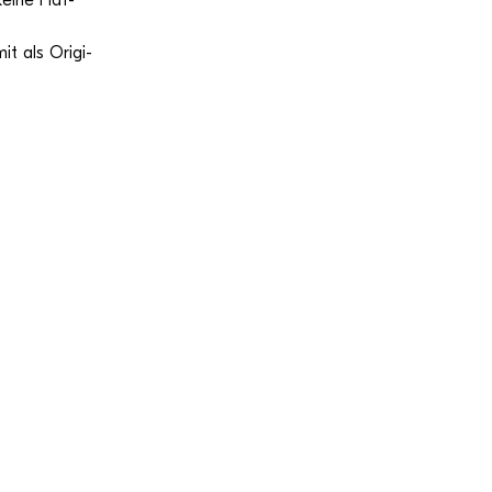
 keine Haf­
it als Ori­gi­