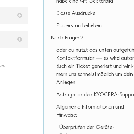
habe eine Art Geisterbild
Blasse Aus­dru­cke
Papier­stau beheben
Noch Fra­gen?
oder du nutzt das unten auf­ge­fü
Kon­takt­for­mu­lar — es wird auto
en:
tisch ein Ticket gene­riert und wir 
mern uns schnellst­mög­lich um dein
Anliegen
Anfrage an den KYOCERA-Suppo
All­ge­meine Infor­ma­tio­nen und
Hinweise:
Über­prü­fen der Geräte-