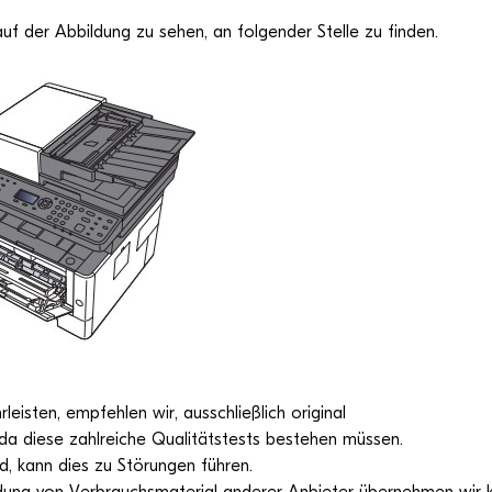
uf der Abbil­dung zu sehen, an fol­gen­der Stelle zu finden.
is­ten, emp­feh­len wir, aus­schließ­lich ori­gi­nal
da diese zahl­rei­che Qua­li­täts­tests bestehen müs­sen.
rd, kann dies zu Stö­run­gen füh­ren.