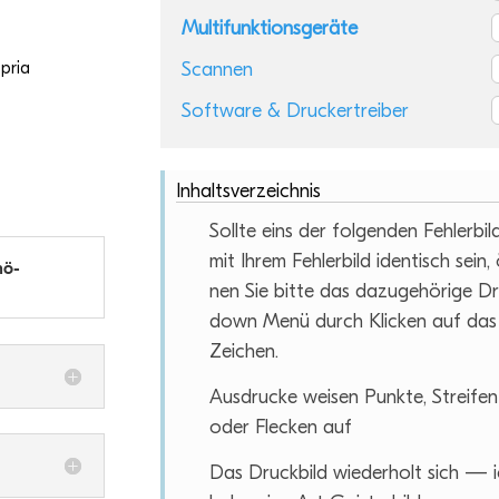
Multifunktionsgeräte
Scannen
pria
Software & Druckertreiber
Inhaltsverzeichnis
Sollte eins der fol­gen­den Feh­ler­bil­
mit Ihrem Feh­ler­bild iden­tisch sein,
hö­
nen Sie bitte das dazu­ge­hö­rige D
down Menü durch Kli­cken auf das
Zeichen.
Aus­dru­cke wei­sen Punkte, Strei­fen
oder Fle­cken auf
Das Druck­bild wie­der­holt sich — 