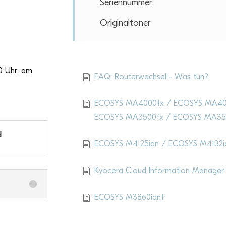
Seriennummer:
Ori­gi­nal­to­ner
Aktu­elle Artikel
00 Uhr, am
FAQ: Routerwechsel - Was tun?
ECOSYS MA4000fx / ECOSYS MA40
ECOSYS MA3500fx / ECOSYS MA35
d
ECOSYS M4125idn / ECOSYS M4132i
Kyocera Cloud Information Manager
ECOSYS M3860idnf