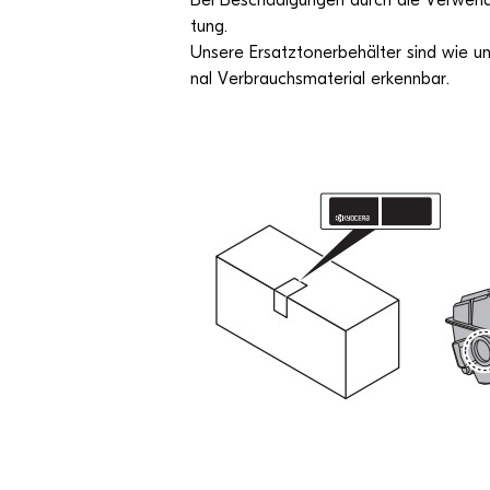
Bei Beschä­di­gun­gen durch die Ver­wen­
tung.
Unsere Ersatz­to­ner­be­häl­ter sind wie un
nal Ver­brauchs­ma­te­rial erkennbar.