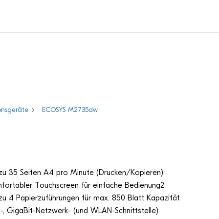
onsgeräte
ECOSYS M2735dw
 zu 35 Sei­ten A4 pro Minute (Drucken/Kopieren)
for­ta­bler Touch­screen für ein­fa­che Bedienung2
zu 4 Papier­zu­füh­run­gen für max. 850 Blatt Kapazität
, Giga­Bit-Netz­werk- (und WLAN-Schnittstelle)