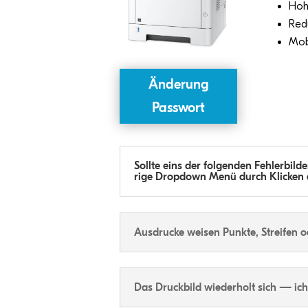
Hohe
Redu
Mobi
Ände­rung
Passwort
Sollte eins der fol­gen­den Feh­ler­bil­d
rige Drop­down Menü durch Kli­cken
Aus­dru­cke wei­sen Punkte, Strei­fen o
Das Druck­bild wie­der­holt sich — ic