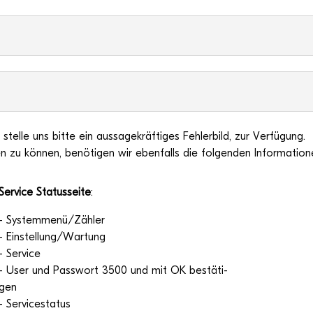
stelle uns bitte ein aus­sa­ge­kräf­ti­ges Feh­ler­bild, zur Ver­fü­gung.
n zu kön­nen, benö­ti­gen wir eben­falls die fol­gen­den Information
Ser­vice Sta­tus­seite
:
- Systemmenü/Zähler
- Einstellung/Wartung
- Ser­vice
- User und Pass­wort 3500 und mit OK bestä­ti­
gen
- Ser­vice­sta­tus