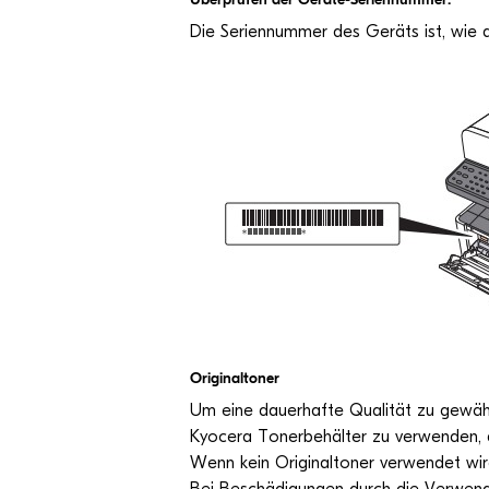
Die Seri­en­num­mer des Geräts ist, wie a
Ori­gi­nal­to­ner
Um eine dau­er­hafte Qua­li­tät zu gewähr­le
Kyocera Toner­be­häl­ter zu ver­wen­den, 
Wenn kein Ori­gi­nal­to­ner ver­wen­det wi