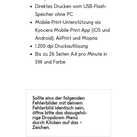
Direk­tes Dru­cken vom USB-Flash-
Spei­cher ohne PC
Mobile-Print-Unter­stüt­zung via
Kyocera Mobile Print App (iOS und
Android), Air­Print und Mopria
1.200 dpi Druckauflösung
Bis zu 26 Sei­ten A4 pro Minute in
SW und Farbe
Sollte eins der fol­gen­den
Feh­ler­bil­der mit dei­nem
Feh­ler­bild iden­tisch sein,
öffne bitte das dazu­ge­hö­
rige Drop­down Menü
durch Kli­cken auf das +
Zeichen.