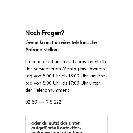
Noch Fra­gen?
Gerne kannst du eine tele­fo­ni­sche
Anfrage stellen.
Erreich­bar­keit unse­res Teams inner­halb
der Ser­vice­zei­ten Mon­tag bis Don­ners­
tag von 8:00 Uhr bis 18:00 Uhr, am Frei­
tag von 8:00 Uhr bis 17:00 Uhr unter
der Telefonnummer :
02159 — 918 222
oder du nutzt das unten
auf­ge­führte Kon­takt­for­
mu­lar — es wird auto­ma­