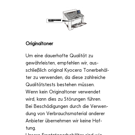
Ori­gi­nal­to­ner
Um eine dau­er­hafte Qua­li­tät zu
gewähr­leis­ten, emp­feh­len wir, aus­
schließ­lich ori­gi­nal Kyocera Toner­be­häl­
ter zu ver­wen­den, da diese zahl­rei­che
Qua­li­täts­tests bestehen müs­sen.
Wenn kein Ori­gi­nal­to­ner ver­wen­det
wird, kann dies zu Stö­run­gen füh­ren.
Bei Beschä­di­gun­gen durch die Ver­wen­
dung von Ver­brauchs­ma­te­rial ande­rer
Anbie­ter über­neh­men wir keine Haf­
tung.