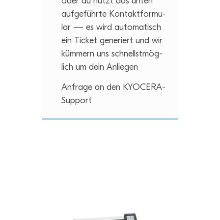
oder du nutzt das unten
auf­ge­führte Kon­takt­for­mu­
lar — es wird auto­ma­tisch
ein Ticket gene­riert und wir
küm­mern uns schnellst­mög­
lich um dein Anliegen
Anfrage an den KYOCERA-
Support