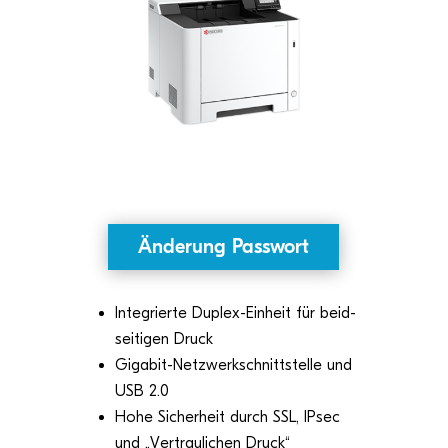
Ände­rung Passwort
Inte­grierte Duplex-Ein­heit für beid­
sei­ti­gen Druck
Giga­bit-Netz­werk­schnitt­stelle und
USB 2.0
Hohe Sicher­heit durch SSL, IPsec
und „Ver­trau­li­chen Druck“