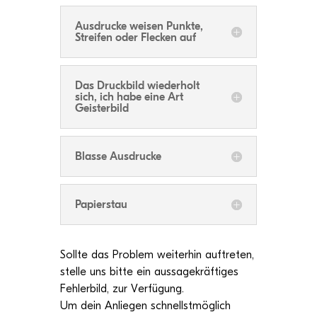
Aus­dru­cke wei­sen Punkte,
Strei­fen oder Fle­cken auf
Das Druck­bild wie­der­holt
sich, ich habe eine Art
Geisterbild
Blasse Aus­dru­cke
Papier­stau
Sollte das Pro­blem wei­ter­hin auf­tre­ten,
stelle uns bitte ein aus­sa­ge­kräf­ti­ges
Feh­ler­bild, zur Ver­fü­gung.
Um dein Anlie­gen schnellst­mög­lich