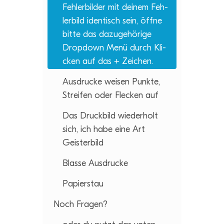
Feh­ler­bil­der mit dei­nem Feh­
ler­bild iden­tisch sein, öffne
bitte das dazu­ge­hö­rige
Drop­down Menü durch Kli­
cken auf das + Zeichen.
Aus­dru­cke wei­sen Punkte,
Strei­fen oder Fle­cken auf
Das Druck­bild wie­der­holt
sich, ich habe eine Art
Geisterbild
Blasse Aus­dru­cke
Papier­stau
Noch Fra­gen?