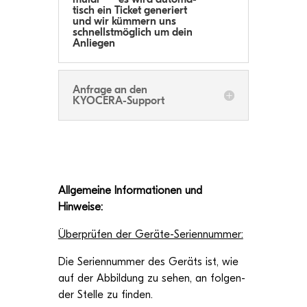
tisch ein Ticket gene­riert
und wir küm­mern uns
schnellst­mög­lich um dein
Anliegen
Anfrage an den
KYOCERA-Support
All­ge­meine Infor­ma­tio­nen und
Hinweise:
Über­prü­fen der Geräte-Seriennummer:
Die Seri­en­num­mer des Geräts ist, wie
auf der Abbil­dung zu sehen, an fol­gen­
der Stelle zu finden.