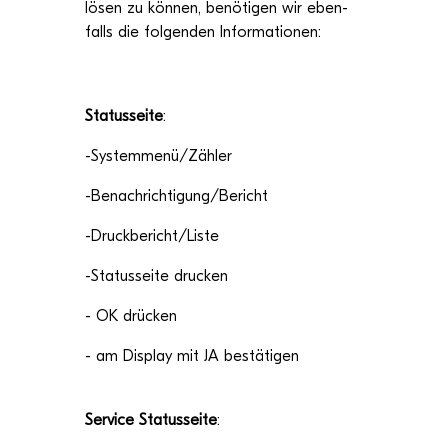
lösen zu kön­nen, benö­ti­gen wir eben­
falls die fol­gen­den Informationen:
Sta­tus­seite
:
-Systemmenü/Zähler
-Benachrichtigung/Bericht
-Druckbericht/Liste
-Sta­tus­seite drucken
- OK drücken
- am Dis­play mit JA bestätigen
Ser­vice Sta­tus­seite
: