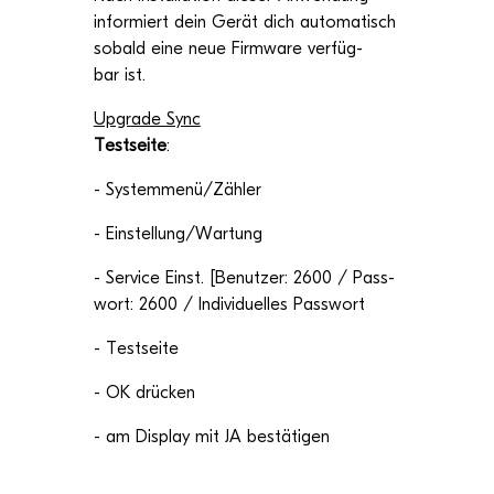
infor­miert dein Gerät dich auto­ma­tisch
sobald eine neue Firm­ware ver­füg­
bar ist.
Upgrade Sync
Test­seite
:
- Systemmenü/Zähler
- Einstellung/Wartung
-
Ser­vice Einst. [Benut­zer: 2600 / Pass­
wort: 2600 / Indi­vi­du­el­les Passwort
-
Test­seite
- OK drücken
- am Dis­play mit JA bestätigen