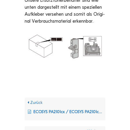
Unsere Ersatz­to­ner­be­häl­ter sind wie
unten dar­ge­stellt mit einem spe­zi­el­len
Auf­kle­ber ver­se­hen und somit als Ori­gi­
nal Ver­brauchs­ma­te­rial erkennbar.
Zurück
ECOSYS PA2101cx / ECOSYS PA2101cwx