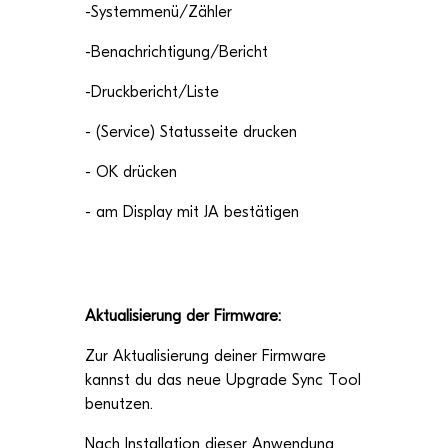
-Systemmenü/Zähler
-Benachrichtigung/Bericht
-Druckbericht/Liste
- (Ser­vice) Sta­tus­seite drucken
- OK drücken
- am Dis­play mit JA bestätigen
Aktua­li­sie­rung der Firmware:
Zur Aktua­li­sie­rung dei­ner Firm­ware
kannst du das neue Upgrade Sync Tool
benutzen.
Nach Instal­la­tion die­ser Anwen­dung