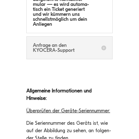
mu­lar — es wird auto­ma­
tisch ein Ticket gene­riert
und wir küm­mern uns
schnellst­mög­lich um dein
Anliegen
Anfrage an den
KYOCERA-Support
All­ge­meine Infor­ma­tio­nen und
Hinweise:
Über­prü­fen der Geräte-Seriennummer:
Die Seri­en­num­mer des Geräts ist, wie
auf der Abbil­dung zu sehen, an fol­gen­
der Stelle zu finden.