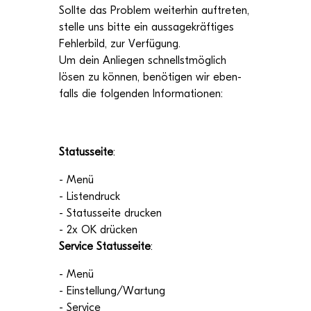
Sollte das Pro­blem wei­ter­hin auf­tre­ten,
stelle uns bitte ein aus­sa­ge­kräf­ti­ges
Feh­ler­bild, zur Ver­fü­gung.
Um dein Anlie­gen schnellst­mög­lich
lösen zu kön­nen, benö­ti­gen wir eben­
falls die fol­gen­den Informationen:
Sta­tus­seite
:
- Menü
- Lis­ten­druck
- Sta­tus­seite dru­cken
- 2x OK drücken
Ser­vice Sta­tus­seite
:
-
Menü
- Einstellung/Wartung
- Ser­vice