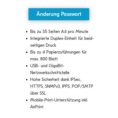
Ände­rung Passwort
Bis zu 35 Sei­ten A4 pro Minute
Inte­grierte Duplex-Ein­heit für beid­
sei­ti­gen Druck
Bis zu 4 Papier­zu­füh­run­gen für
max. 800 Blatt
USB- und GigaBit-
Netzwerkschnittstelle
Hohe Sicher­heit dank IPSec,
HTTPS, SNMPv3, IPPS, POP/SMTP
über SSL
Mobile-Print-Unter­stüt­zung inkl.
AirPrint