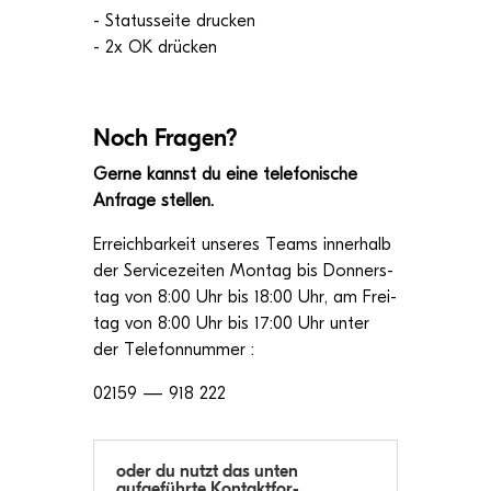
- Sta­tus­seite dru­cken
- 2x OK drücken
Noch Fra­gen?
Gerne kannst du eine tele­fo­ni­sche
Anfrage stellen.
Erreich­bar­keit unse­res Teams inner­halb
der Ser­vice­zei­ten Mon­tag bis Don­ners­
tag von 8:00 Uhr bis 18:00 Uhr, am Frei­
tag von 8:00 Uhr bis 17:00 Uhr unter
der Telefonnummer :
02159 — 918 222
oder du nutzt das unten
auf­ge­führte Kon­takt­for­