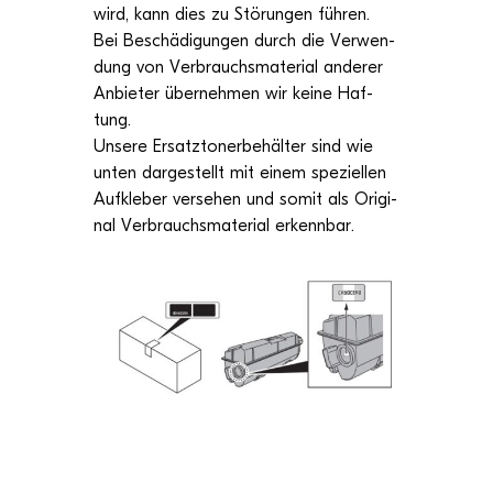
wird, kann dies zu Stö­run­gen füh­ren.
Bei Beschä­di­gun­gen durch die Ver­wen­
dung von Ver­brauchs­ma­te­rial ande­rer
Anbie­ter über­neh­men wir keine Haf­
tung.
Unsere Ersatz­to­ner­be­häl­ter sind wie
unten dar­ge­stellt mit einem spe­zi­el­len
Auf­kle­ber ver­se­hen und somit als Ori­gi­
nal Ver­brauchs­ma­te­rial erkennbar.