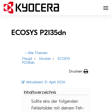
ECOSYS P2135dn
< Alle Themen
Haupt
Drucker
ECOSYS
P2135dn
Drucken
Aktualisiert
21. April 2026
Inhaltsverzeichnis
Sollte eins der fol­gen­den
Feh­ler­bil­der mit dei­nem Feh­