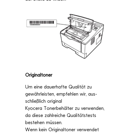
Ori­gi­nal­to­ner
Um eine dau­er­hafte Qua­li­tät zu
gewähr­leis­ten, emp­feh­len wir, aus­
schließ­lich ori­gi­nal
Kyocera Toner­be­häl­ter zu ver­wen­den,
da diese zahl­rei­che Qua­li­täts­tests
bestehen müs­sen.
Wenn kein Ori­gi­nal­to­ner ver­wen­det