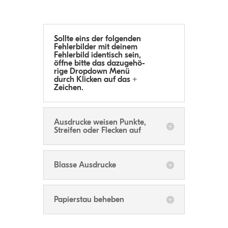
Sollte eins der fol­gen­den
Feh­ler­bil­der mit dei­nem
Feh­ler­bild iden­tisch sein,
öffne bitte das dazu­ge­hö­
rige Drop­down Menü
durch Kli­cken auf das +
Zeichen.
Aus­dru­cke wei­sen Punkte,
Strei­fen oder Fle­cken auf
Blasse Aus­dru­cke
Papier­stau beheben