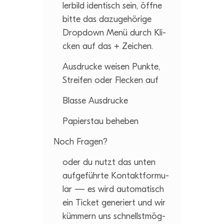
ler­bild iden­tisch sein, öffne
bitte das dazu­ge­hö­rige
Drop­down Menü durch Kli­
cken auf das + Zeichen.
Aus­dru­cke wei­sen Punkte,
Strei­fen oder Fle­cken auf
Blasse Aus­dru­cke
Papier­stau beheben
Noch Fra­gen?
oder du nutzt das unten
auf­ge­führte Kon­takt­for­mu­
lar — es wird auto­ma­tisch
ein Ticket gene­riert und wir
küm­mern uns schnellst­mög­