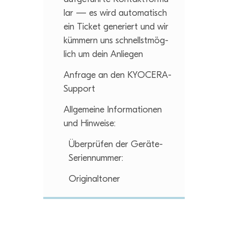
lar — es wird auto­ma­tisch
ein Ticket gene­riert und wir
küm­mern uns schnellst­mög­
lich um dein Anliegen
Anfrage an den KYOCERA-
Support
All­ge­meine Infor­ma­tio­nen
und Hinweise:
Über­prü­fen der Geräte-
Seriennummer:
Ori­gi­nal­to­ner