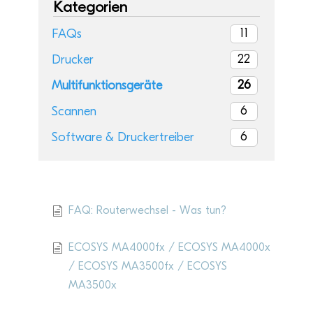
Kategorien
11
FAQs
22
Drucker
26
Multifunktionsgeräte
6
Scannen
6
Software & Druckertreiber
Aktu­elle Artikel
FAQ: Routerwechsel - Was tun?
ECOSYS MA4000fx / ECOSYS MA4000x
/ ECOSYS MA3500fx / ECOSYS
MA3500x