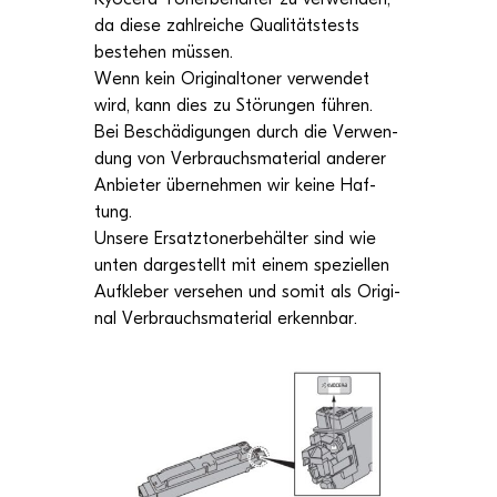
da diese zahl­rei­che Qua­li­täts­tests
bestehen müs­sen.
Wenn kein Ori­gi­nal­to­ner ver­wen­det
wird, kann dies zu Stö­run­gen füh­ren.
Bei Beschä­di­gun­gen durch die Ver­wen­
dung von Ver­brauchs­ma­te­rial ande­rer
Anbie­ter über­neh­men wir keine Haf­
tung.
Unsere Ersatz­to­ner­be­häl­ter sind wie
unten dar­ge­stellt mit einem spe­zi­el­len
Auf­kle­ber ver­se­hen und somit als Ori­gi­
nal Ver­brauchs­ma­te­rial erkennbar.