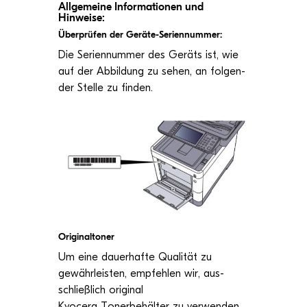
All­ge­meine Infor­ma­tio­nen und
Hinweise:
Über­prü­fen der Geräte-Seriennummer:
Die Seri­en­num­mer des Geräts ist, wie
auf der Abbil­dung zu sehen, an fol­gen­
der Stelle zu finden.
Ori­gi­nal­to­ner
Um eine dau­er­hafte Qua­li­tät zu
gewähr­leis­ten, emp­feh­len wir, aus­
schließ­lich ori­gi­nal
Kyocera Toner­be­häl­ter zu ver­wen­den,