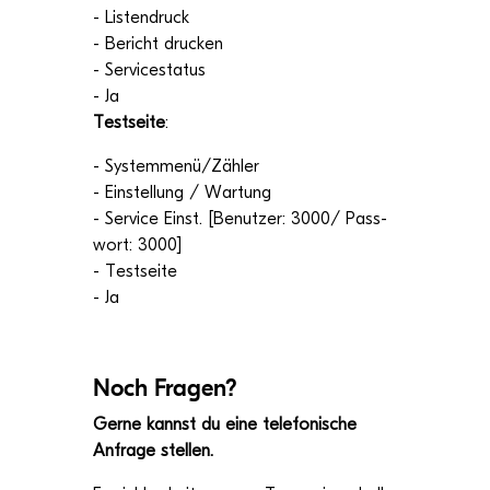
- Lis­ten­druck
- Bericht dru­cken
- Ser­vice­sta­tus
- Ja
Test­seite
:
- Systemmenü/Zähler
- Ein­stel­lung / War­tung
- Ser­vice Einst. [Benut­zer: 3000/ Pass­
wort: 3000]
- Test­seite
- Ja
Noch Fra­gen?
Gerne kannst du eine tele­fo­ni­sche
Anfrage stellen.