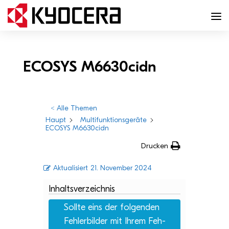
ECOSYS M6630cidn
< Alle Themen
Haupt
Multifunktionsgeräte
ECOSYS M6630cidn
Drucken
Aktualisiert
21. November 2024
Inhaltsverzeichnis
Sollte eins der fol­gen­den
Feh­ler­bil­der mit Ihrem Feh­