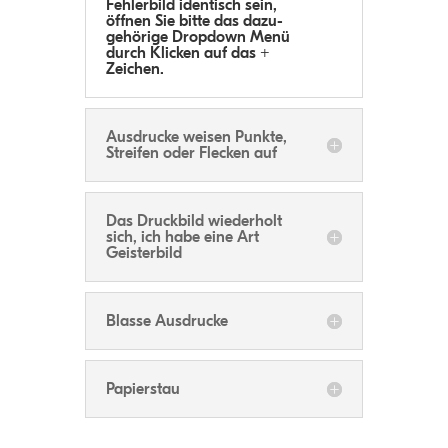
Feh­ler­bild iden­tisch sein,
öff­nen Sie bitte das dazu­
ge­hö­rige Drop­down Menü
durch Kli­cken auf das +
Zeichen.
Aus­dru­cke wei­sen Punkte,
Strei­fen oder Fle­cken auf
Das Druck­bild wie­der­holt
sich, ich habe eine Art
Geisterbild
Blasse Aus­dru­cke
Papier­stau