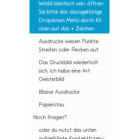
ler­bild iden­tisch sein, öff­nen
Sie bitte das dazu­ge­hö­rige
Drop­down Menü durch Kli­
cken auf das + Zeichen.
Aus­dru­cke wei­sen Punkte,
Strei­fen oder Fle­cken auf
Das Druck­bild wie­der­holt
sich, ich habe eine Art
Geisterbild
Blasse Aus­dru­cke
Papier­stau
Noch Fra­gen?
oder du nutzt das unten
auf­ge­führte Kon­takt­for­mu­