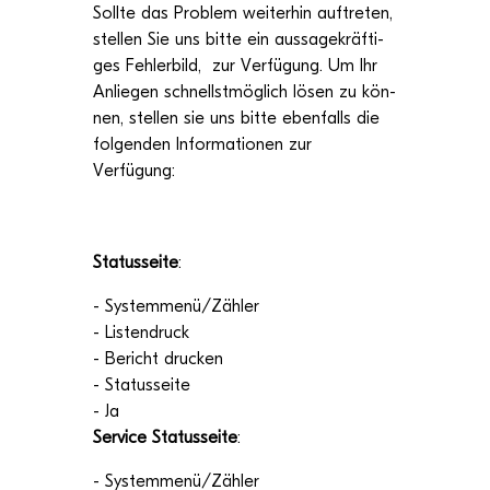
Sollte das Pro­blem wei­ter­hin auf­tre­ten,
stel­len Sie uns bitte ein aus­sa­ge­kräf­ti­
ges Feh­ler­bild, zur Ver­fü­gung. Um Ihr
Anlie­gen schnellst­mög­lich lösen zu kön­
nen, stel­len sie uns bitte eben­falls die
fol­gen­den Infor­ma­tio­nen zur
Verfügung:
Sta­tus­seite
:
- Systemmenü/Zähler
- Lis­ten­druck
- Bericht dru­cken
- Sta­tus­seite
- Ja
Ser­vice Sta­tus­seite
:
- Systemmenü/Zähler