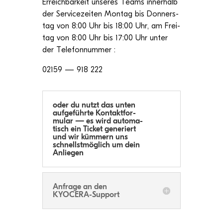
Erreich­bar­keit unse­res Teams inner­halb
der Ser­vice­zei­ten Mon­tag bis Don­ners­
tag von 8:00 Uhr bis 18:00 Uhr, am Frei­
tag von 8:00 Uhr bis 17:00 Uhr unter
der Telefonnummer :
02159 — 918 222
oder du nutzt das unten
auf­ge­führte Kon­takt­for­
mu­lar — es wird auto­ma­
tisch ein Ticket gene­riert
und wir küm­mern uns
schnellst­mög­lich um dein
Anliegen
Anfrage an den
KYOCERA-Support