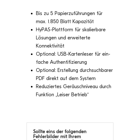
Bis zu 5 Papier­zu­füh­run­gen für
max. 1.850 Blatt Kapazität
HyPAS-Platt­form für ska­lier­bare
Lösun­gen und erwei­terte
Konnektivität
Optio­nal: USB-Kar­ten­le­ser für ein­
fa­che Authentifizierung
Optio­nal: Erstel­lung durch­such­ba­rer
PDF direkt auf dem System
Redu­zier­tes Geräu­sch­ni­veau durch
Funk­tion „Lei­ser Betrieb“
Sollte eins der fol­gen­den
Feh­ler­bil­der mit Ihrem