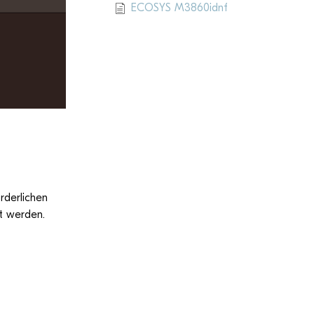
ECOSYS M3860idnf
der­li­chen
t werden.