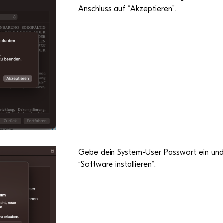
Anschluss auf “Akzep­tie­ren”.
Gebe dein Sys­tem-User Pass­wort ein und 
“Soft­ware installieren”.