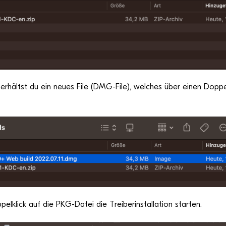
rhältst du ein neues File (DMG-File), wel­ches über einen Dop­pel­
l­klick auf die PKG-Datei die Trei­ber­instal­la­tion starten.