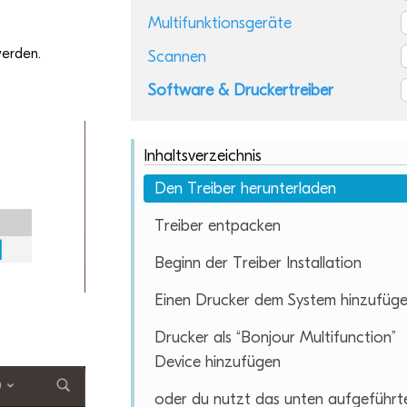
Multifunktionsgeräte
 werden.
Scannen
Software & Druckertreiber
Inhaltsverzeichnis
Den Trei­ber herunterladen
Trei­ber entpacken
Beginn der Trei­ber Installation
Einen Dru­cker dem Sys­tem hinzufüg
Dru­cker als “Bon­jour Mul­ti­func­tion”
Device hinzufügen
oder du nutzt das unten auf­ge­führt