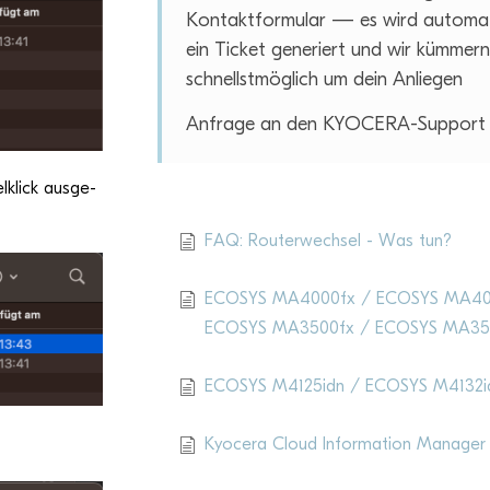
Kon­takt­for­mu­lar — es wird auto­ma­
ein Ticket gene­riert und wir küm­mer
schnellst­mög­lich um dein Anliegen
Anfrage an den KYOCERA-Support
klick aus­ge­
Aktu­elle Artikel
FAQ: Routerwechsel - Was tun?
ECOSYS MA4000fx / ECOSYS MA40
ECOSYS MA3500fx / ECOSYS MA35
ECOSYS M4125idn / ECOSYS M4132i
Kyocera Cloud Information Manager