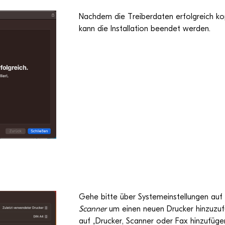
Nach­dem die Trei­ber­da­ten erfolg­reich ko
kann die Instal­la­tion been­det werden.
Gehe bitte über Sys­tem­ein­stel­lun­gen auf
Scan­ner
um einen neuen Dru­cker hin­zu­zu­fü
auf „Dru­cker, Scan­ner oder Fax hinzufüge