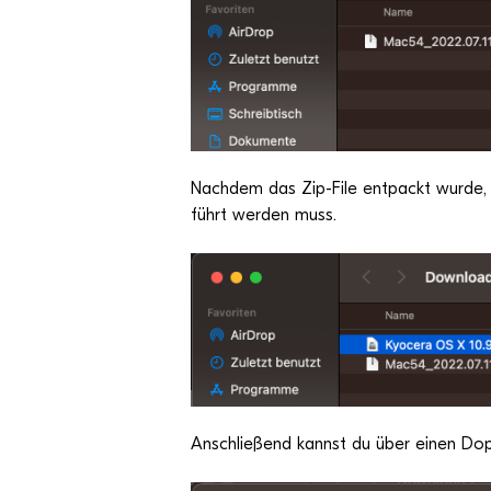
Nach­dem das Zip-File ent­packt wurde, e
führt wer­den muss.
Anschlie­ßend kannst du über einen Dop­pe