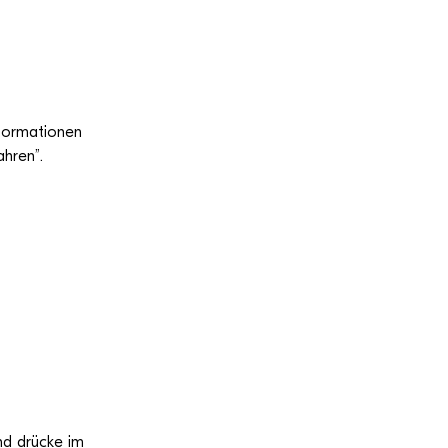
or­ma­tio­nen
h­ren”.
nd drü­cke im