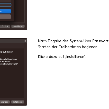
Nach Ein­gabe des Sys­tem-User Pass­wort
Star­ten der Trei­ber­da­ten beginnen.
Kli­cke dazu auf „Instal­lie­ren“.