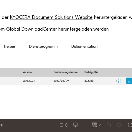
f der
KYOCERA Docu­ment Solu­ti­ons Web­site
her­un­ter­ge­la­den
 dem
Glo­bal Down­load­Cen­ter
her­un­ter­ge­la­den werden.