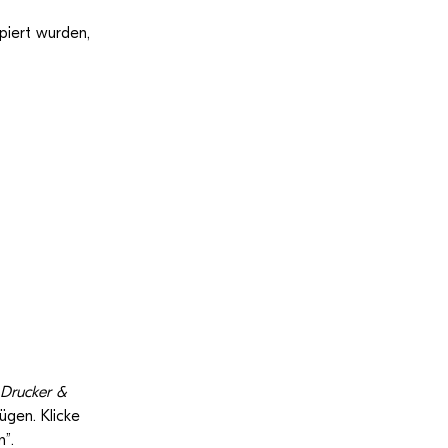
piert wur­den,
Dru­cker &
­gen. Kli­cke
n”.