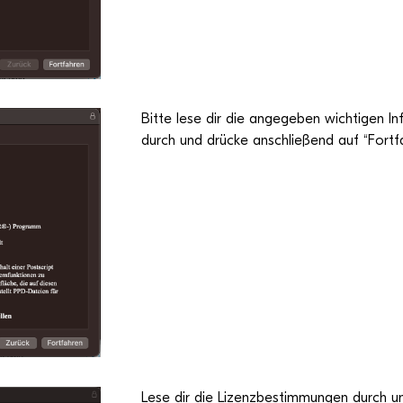
Bitte lese dir die ange­ge­ben wich­ti­gen Inf
durch und drü­cke anschlie­ßend auf “Fort­fa
Lese dir die Lizenz­be­stim­mun­gen durch u