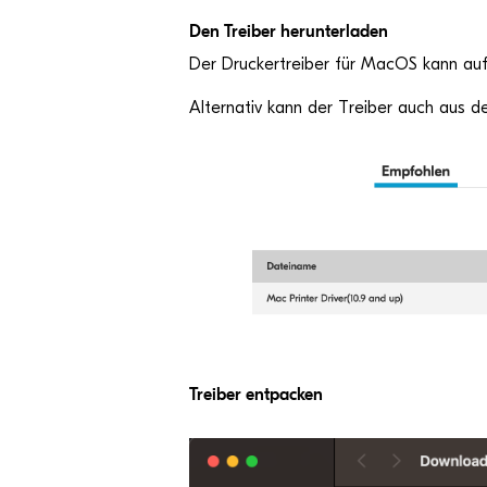
Den Trei­ber herunterladen
Der Dru­cker­trei­ber für MacOS kann au
Alter­na­tiv kann der Trei­ber auch aus
Trei­ber entpacken