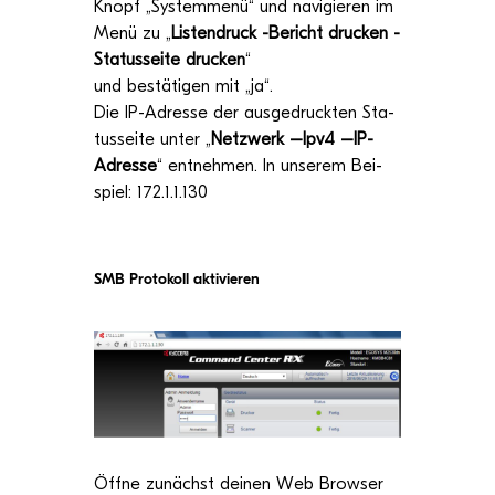
Knopf „
Sys­tem­menü
“ und navi­gie­ren im
Menü zu
„
Lis­ten­druck
-Bericht dru­cken -
Sta­tus­seite dru­cken
“
und bestä­ti­gen mit „
ja
“.
Die IP
-
Adres
se der aus­ge­druck­ten Sta­
tus­seite unter
„
Netz­werk
–Ipv4 –IP-
Adresse
“ ent­neh­men. In unse­rem Bei­
spiel: 172.1.1.130
SMB Pro­to­koll aktivieren
Öffne zunächst dei­nen Web Brow­ser