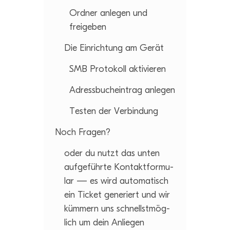
Ord­ner anle­gen und
freigeben
Die Ein­rich­tung am Gerät
SMB Pro­to­koll aktivieren
Adress­buch­ein­trag anlegen
Tes­ten der Verbindung
Noch Fra­gen?
oder du nutzt das unten
auf­ge­führte Kon­takt­for­mu­
lar — es wird auto­ma­tisch
ein Ticket gene­riert und wir
küm­mern uns schnellst­mög­
lich um dein Anliegen