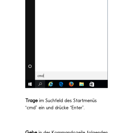
Trage
im Such­feld des Start­me­nüs
“cmd” ein und drü­cke “Enter”.
Gebe
in der Kom­man­do­zeile fol­gen­den