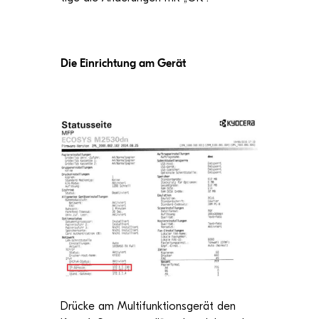
Die Ein­rich­tung am Gerät
Drü­cke am Mul­ti­funk­ti­ons­ge­rät den