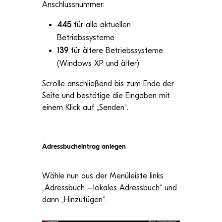
Anschluss­num­mer:
445
für alle aktu­el­len
Betriebssysteme
139
für ältere Betriebs­sys­teme
(Win­dows XP und älter)
Scrolle anschlie­ßend bis zum Ende der
Seite und bestä­tige die Ein­ga­ben mit
einem Klick auf „Sen­den“.
Adress­buch­ein­trag anlegen
Wähle
nun
aus der Menü­leiste links
„
Adress­buch
–
loka­les Adress­buch
“ und
dann
„
Hin­zu­fü­gen
“.