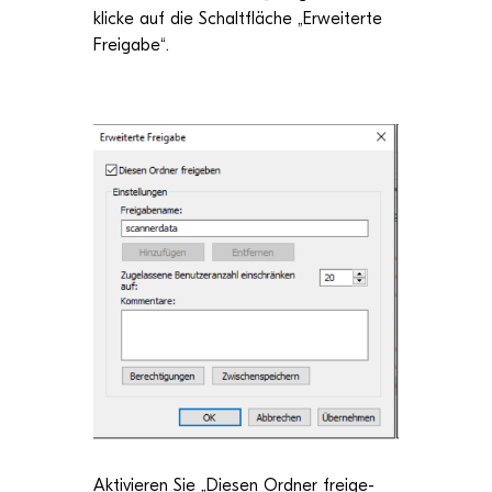
kli­cke a
uf die Schalt­flä­che „
Erwei­terte
Frei­gabe
“.
Akti­vie­ren Sie „
Die­sen Ord­ner frei­ge­