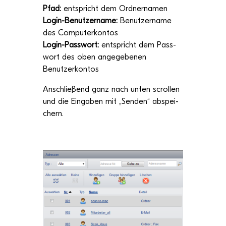
Pfad:
ent­spricht dem Ord­ner­na­men
Login-Benut­zer­name:
Benut­zer­name
de
s Com­pu­ter­kon­tos
Login-Pass­wort:
ent­spricht dem Pass­
wort des
oben ange­ge­be­nen
Benutzerkontos
Anschlie­ßend ganz nach unten scrol­len
und die Ein­ga­ben mit „
Sen­den
“
abspei­
chern.