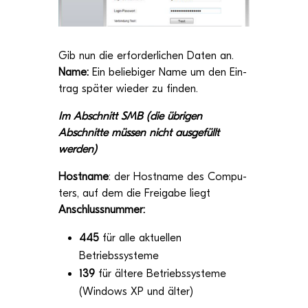
Gib
nun die erfor­der­li­chen Daten an.
Name:
Ein belie­bi­ger Name um den Ein­
trag spä­ter wie­der zu finden.
Im Abschnitt SMB (die übri­gen
Abschnitte müs­sen nicht aus­ge­füllt
werden)
Host­name
:
der Host­name des Com­pu­
ters, auf dem die Frei­gabe
liegt
Anschluss­num­mer:
445
für
alle aktu­el­len
Betriebssysteme
139
für ältere Betriebs­sys­teme
(Win­dows XP und älter)