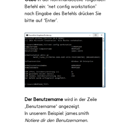
Befehl ein: “net con­fig work­sta­tion”
nach Ein­gabe des Befehls drü­cken Sie
bitte auf “Enter”.
Der Benut­zer­name
wird in der Zeile
„
Benut­zer­name
“ ange­zeigt.
In unse­rem Bei­spiel:
james.smith
Notiere dir den Benutzernamen.