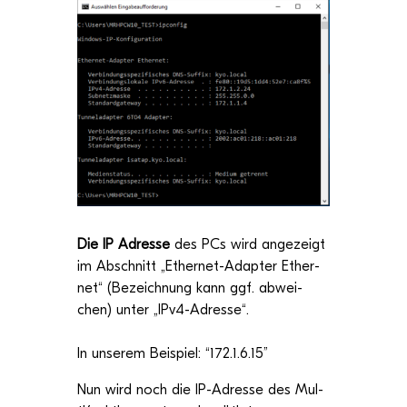
Die IP Adresse
des PCs wird ange­zeigt
im Abschnitt „Ether­net-Adap­ter Ether­
net“ (Bezeich­nung kann ggf. abwei­
chen) unter „IPv4-Adresse“.
In unse­rem Bei­spiel: “172.1.6.15”
Nun wird noch die IP-Adresse des Mul­