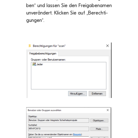
ben
“ und las­sen Sie den Frei­ga­be­na­men
unver­än­dert.
Kli­cken Sie
auf „
Berech­ti­
gun­gen
“.