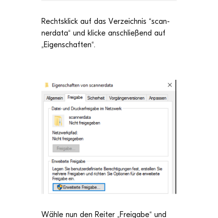
Rechts­klick auf das Ver­zeich­nis “
scan­
ner­data
“ und kli­cke
anschlie­ßend
auf
„Eigen­schaf­ten“
.
Wähle nun den Rei­ter „
Frei­gabe
“ und