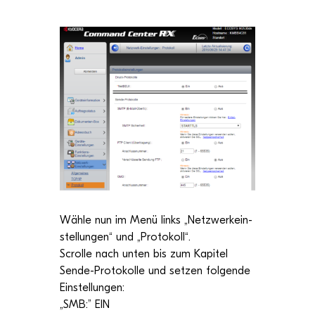
Wähle nun im Menü links „Netz­werk­ein­
stel­lun­gen“ und „Pro­to­koll“.
Scrolle nach unten bis zum Kapi­tel
Sende-Pro­to­kolle und set­zen fol­gende
Ein­stel­lun­gen:
„SMB:” EIN