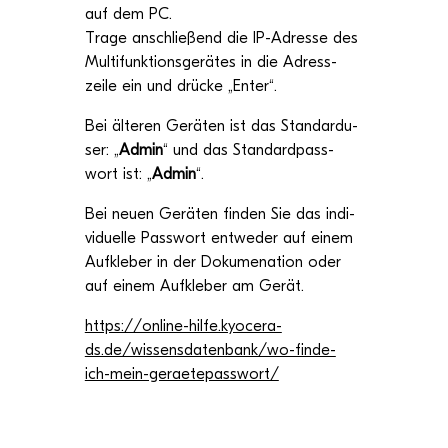
auf dem PC.
Trage anschlie­ßend die IP
-
Adresse des
Mul­ti­funk­ti­ons­ge­rä­tes in die Adress­
zeile ein und
drü­cke „
Enter
“.
Bei älte­ren Gerä­ten ist das Stan­dardu­
ser: „
Admin
“ und das Stan­dard­pass­
wort ist: „
Admin
“.
Bei neuen Gerä­ten fin­den Sie das indi­
vi­du­elle Pass­wort ent­we­der auf einem
Auf­kle­ber in der Doku­me­na­tion oder
auf einem Auf­kle­ber am Gerät.
https://online-hilfe.kyocera-
ds.de/wissensdatenbank/wo-finde-
ich-mein-geraetepasswort/