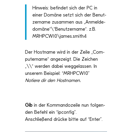
Hin­weis:
befin­det sich der PC in
einer Domäne setzt sich der Benut­
zer­name zusam­men aus
„
Anmel­de­
do­mäne
“
\
“
Benut­zer­name
“. z.B.
MRHPCW10
\
james.smith
4
Der Host­name wird in der Zeile „
Com­
pu­ter­name
“ ange­zeigt. Die Zei­chen
„
\
\
“ wer­den dabei
w
egge­las­sen. In
unse­rem Bei­spiel: “
MRHPCW10”
Notiere dir den Hostnamen.
Gib
in der Kom­man­do­zeile
nun
fol­gen­
den Befehl ein “ipcon­fig”.
Anschlie­ßend drü­cke bitte auf “Enter”.