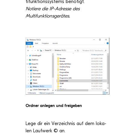
ti­funk­ti­ons­sys­tems benö­tigt.
Notiere die IP-Adresse des
Multifunktionsgerätes.
Ord­ner anle­gen und freigeben
Lege dir ein Ver­zeich­nis auf dem loka­
len Lauf­werk © an.