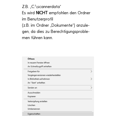
Z.B. „
C:
\
scan­ner­data
“
Es wird
NICHT
emp­foh­len den Ord­ner
im Benut­zer­pro­fil
(z.B.
im Ord­ner
„
Doku­mente
“)
anzu­le­
gen, da dies zu Berech­ti­gungs­pro­ble­
men füh­ren kann.