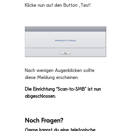
Kli­cke nun auf den But­ton „Test“.
Nach weni­gen Augen­bli­cken sollte
diese Mel­dung erscheinen.
Die Ein­rich­tung “Scan-to-SMB” ist nun
abgeschlossen.
Noch Fra­gen?
Gerne kannst du eine tele­fo­ni­sche