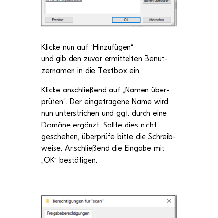
Kli­cke nun auf “Hin­zu­fü­gen“
und gib den
zuvor ermit­tel­ten
Benut­
zer­na­men in die Text­box ein.
Kli­cke anschlie­ßend
auf „
Namen über­
prü­fen
“. Der ein­ge­tra­gene Name wird
nun unter­stri­chen und ggf. durch eine
Domäne ergänzt. Sollte dies nicht
gesche­hen,
über­prüfe bitte die Schreib­
weise.
Anschlie­ßend die Ein­gabe mit
„
OK
“ bestä­ti­gen
.