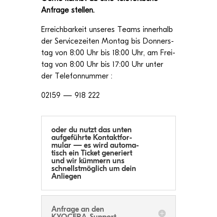
Anfrage stellen.
Erreich­bar­keit unse­res Teams inner­halb
der Ser­vice­zei­ten Mon­tag bis Don­ners­
tag von 8:00 Uhr bis 18:00 Uhr, am Frei­
tag von 8:00 Uhr bis 17:00 Uhr unter
der Telefonnummer :
02159 — 918 222
oder du nutzt das unten
auf­ge­führte Kon­takt­for­
mu­lar — es wird auto­ma­
tisch ein Ticket gene­riert
und wir küm­mern uns
schnellst­mög­lich um dein
Anliegen
Anfrage an den