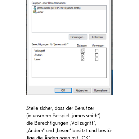
Stelle sicher, dass der Benut­zer
(in unse­rem Bei­spiel „
james.smith
“)
die Berech­ti­gun­gen
„
Voll­zu­griff
“,
„
Ändern
“ und „
Lesen
“ besitzt und bestä­
tige die
Ände­run­gen mit „
OK
“.